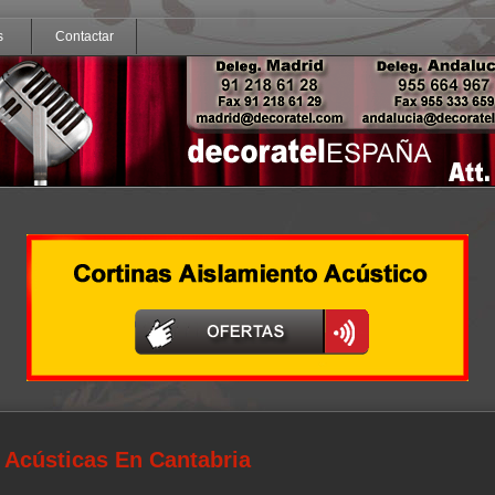
s
Contactar
s Acústicas En Cantabria