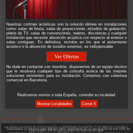
Nuestras cortinas acústicas son la solucón idónea en instalaciones
como: salas de fiesta, salas de proyecciones, estudios de grabación,
platós de TV, salas de convenciones, teatros, discotecas y cualquier
instalación que necesite absorción acústica con respecto al exterior o
salas contiguas. En definitiva, recintos en los que el aislamiento
acústico o la absorción de sonidos externos, es indispensable.
Ver Ofertas
No dude en contactar con nosotros, disponemos de un equipo técnico
que le resolverá cualquier tipo de consulta acerca de las mejores
soluciones existentes para su instalación. Contamos con cobertura
comercial en Barcelona.
Realizamos envíos a toda España, consulte su localidad.
Mostrar Localidades
Cerrar X
La cortina acústica de insonorización y aislamiento InsoudTex ® se fabrica a medida y
Solicitamos su permiso para obtener datos estadísticos de su navegación en esta web, en
bajo pedido. Por lo que su plazo de fabricación está