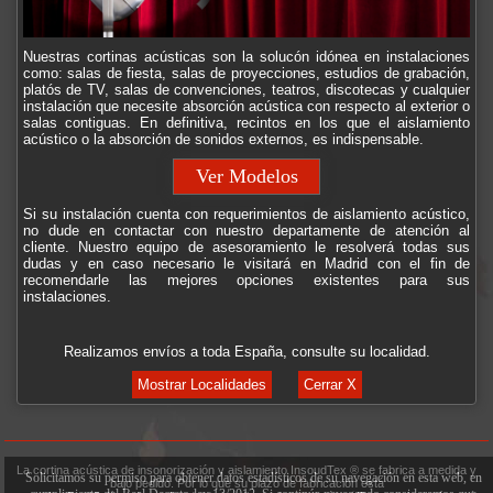
Nuestras cortinas acústicas son la solucón idónea en instalaciones
como: salas de fiesta, salas de proyecciones, estudios de grabación,
platós de TV, salas de convenciones, teatros, discotecas y cualquier
instalación que necesite absorción acústica con respecto al exterior o
salas contiguas. En definitiva, recintos en los que el aislamiento
acústico o la absorción de sonidos externos, es indispensable.
Ver Modelos
Si su instalación cuenta con requerimientos de aislamiento acústico,
no dude en contactar con nuestro departamente de atención al
cliente. Nuestro equipo de asesoramiento le resolverá todas sus
dudas y en caso necesario le visitará en Madrid con el fin de
recomendarle las mejores opciones existentes para sus
instalaciones.
Realizamos envíos a toda España, consulte su localidad.
Mostrar Localidades
Cerrar X
La cortina acústica de insonorización y aislamiento InsoudTex ® se fabrica a medida y
Solicitamos su permiso para obtener datos estadísticos de su navegación en esta web, en
bajo pedido. Por lo que su plazo de fabricación está