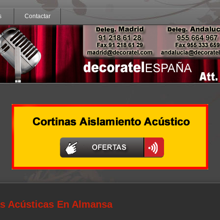
s
Contactar
as Acústicas En Almansa