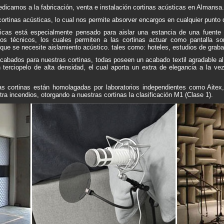
edicamos a la fabricación, venta e instalación cortinas acústicas en Almansa
rtinas acústicas, lo cual nos permite absorver encargos en cualquier punto
ticas está especialmente pensado para aislar una estancia de una fuente
dos técnicos, los cuales permiten a las cortinas actuar como pantalla so
 que se necesite aislamiento acústico. tales como: hoteles, estudios de grabac
bados para nuestras cortinas, todas poseen un acabado textil agradable al
terciopelo de alta densidad, el cual aporta un extra de elegancia a la ve
s cortinas están homolagadas por laboratorios independientes como Aitex,
ra incendios, otorgando a nuestras cortinas la clasificación M1 (Clase 1).