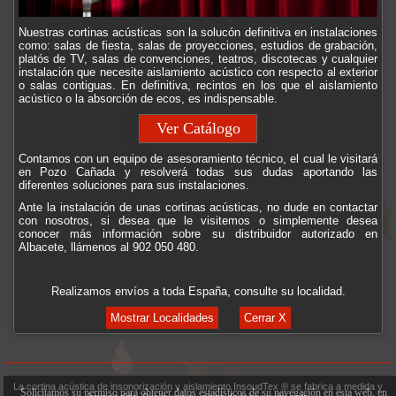
Nuestras cortinas acústicas son la solucón definitiva en instalaciones
como: salas de fiesta, salas de proyecciones, estudios de grabación,
platós de TV, salas de convenciones, teatros, discotecas y cualquier
instalación que necesite aislamiento acústico con respecto al exterior
o salas contiguas. En definitiva, recintos en los que el aislamiento
acústico o la absorción de ecos, es indispensable.
Ver Catálogo
Contamos con un equipo de asesoramiento técnico, el cual le visitará
en Pozo Cañada y resolverá todas sus dudas aportando las
diferentes soluciones para sus instalaciones.
Ante la instalación de unas cortinas acústicas, no dude en contactar
con nosotros, si desea que le visitemos o simplemente desea
conocer más información sobre su distribuidor autorizado en
Albacete, llámenos al 902 050 480.
Realizamos envíos a toda España, consulte su localidad.
Mostrar Localidades
Cerrar X
La cortina acústica de insonorización y aislamiento InsoudTex ® se fabrica a medida y
Solicitamos su permiso para obtener datos estadísticos de su navegación en esta web, en