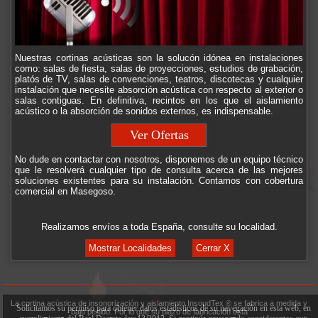
Nuestras cortinas acústicas son la solucón idónea en instalaciones
como: salas de fiesta, salas de proyecciones, estudios de grabación,
platós de TV, salas de convenciones, teatros, discotecas y cualquier
instalación que necesite absorción acústica con respecto al exterior o
salas contiguas. En definitiva, recintos en los que el aislamiento
acústico o la absorción de sonidos externos, es indispensable.
Ver Ofertas
No dude en contactar con nosotros, disponemos de un equipo técnico
que le resolverá cualquier tipo de consulta acerca de las mejores
soluciones existentes para su instalación. Contamos con cobertura
comercial en Masegoso.
Realizamos envíos a toda España, consulte su localidad.
Mostrar Localidades
Cerrar X
La cortina acústica de insonorización y aislamiento InsoudTex ® se fabrica a medida y
Solicitamos su permiso para obtener datos estadísticos de su navegación en esta web, en
bajo pedido. Por lo que su plazo de fabricación está