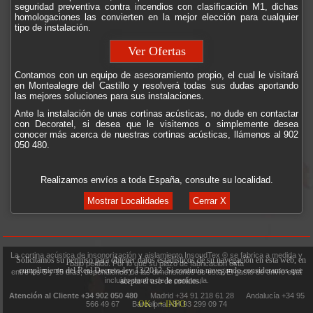
seguridad preventiva contra incendios con clasificación M1, dichas
homologaciones las convierten en la mejor elección para cualquier
tipo de instalación.
Ver Ofertas
Contamos con un equipo de asesoramiento propio, el cual le visitará
en Montealegre del Castillo y resolverá todas sus dudas aportando
las mejores soluciones para sus instalaciones.
Ante la instalación de unas cortinas acústicas, no dude en contactar
con Decoratel, si desea que le visitemos o simplemente desea
conocer más acerca de nuestras cortinas acústicas, llámenos al 902
050 480.
Realizamos envíos a toda España, consulte su localidad.
Mostrar Localidades
Cerrar X
La cortina acústica de insonorización y aislamiento InsoudTex ® se fabrica a medida y
Solicitamos su permiso para obtener datos estadísticos de su navegación en esta web, en
bajo pedido. Por lo que su plazo de fabricación está
cumplimiento del Real Decreto-ley 13/2012. Si continúa navegando consideramos que
entre los 5 y 15 días, dependiendo de las dimensiones de ésta. El gasto de envío está
acepta el uso de cookies.
incluido dentro de la península.
Atención al Cliente +34 902 050 480
Madrid +34 91 218 61 28 Andalucía +34 95
OK
|
+ INFO
566 49 67 Barcelona +34 93 299 09 74